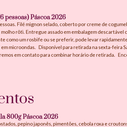
 (6 pessoas) Páscoa 2026
 pessoas. Filé mignon selado, coberto por creme de cogum
molho rôti. Entregue assado em embalagem descartável c
 como um rosbife ou se preferir, pode levar rapidamente a
 em microondas. Disponível para retirada na sexta-feira 
aremos em contato para combinar horário de retirada. E
ntos
lla 800g Páscoa 2026
stados, pepino japonês, pimentões, cebola roxa e crouton