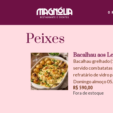
O 
Peixes
Bacalhau aos Le
Bacalhau grelhado (1
servido com batatas 
refratário de vidro p
Domingo almoço 05.0
R$
590,00
Fora de estoque