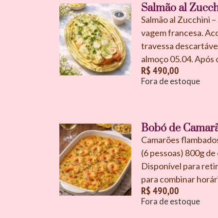
Salmão al Zucch
Salmão al Zucchini 
vagem francesa. Acom
travessa descartável
almoço 05.04. Após 
R$
490,00
Fora de estoque
Bobó de Camarã
Camarões flambados 
(6 pessoas) 800g de
Disponível para ret
para combinar horári
R$
490,00
Fora de estoque