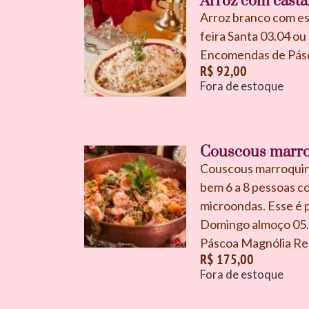
Arroz com casta
Arroz branco com esp
feira Santa 03.04 o
Encomendas de Pás
R$
92,00
Fora de estoque
Couscous marro
Couscous marroquino
bem 6 a 8 pessoas 
microondas. Esse é p
Domingo almoço 05.
Páscoa Magnólia Re
R$
175,00
Fora de estoque