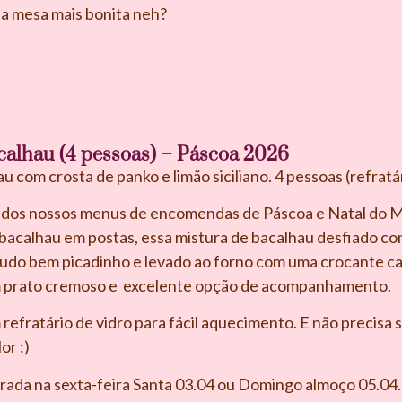
 a mesa mais bonita neh?
alhau (4 pessoas) – Páscoa 2026
 com crosta de panko e limão siciliano. 4 pessoas (refratá
e dos nossos menus de encomendas de Páscoa e Natal do M
bacalhau em postas, essa mistura de bacalhau desfiado com
 tudo bem picadinho e levado ao forno com uma crocante c
um prato cremoso e excelente opção de acompanhamento.
efratário de vidro para fácil aquecimento. E não precisa s
or :)
irada na sexta-feira Santa 03.04 ou Domingo almoço 05.0