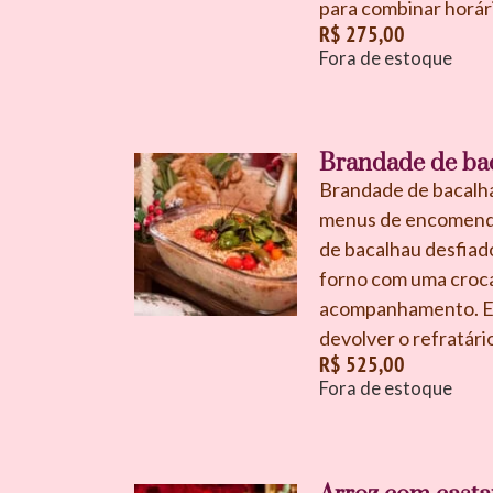
para combinar horári
R$
275,00
Fora de estoque
Brandade de bac
Brandade de bacalhau
menus de encomendas
de bacalhau desfiado
forno com uma croca
acompanhamento. Ent
devolver o refratário
R$
525,00
Fora de estoque