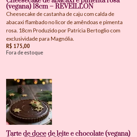
Cheesecake de abacaxi e pimenta rosa
(vegana) 18cm – REVEILLON
Cheesecake de castanha de caju com calda de
abacaxi flambado no licor de amêndoas e pimenta
rosa. 18cm Produzido por Patrícia Bertoglio com
exclusividade para Magnólia.
R$
175,00
Fora de estoque
Tarte de doce de leite e chocolate (vegana)