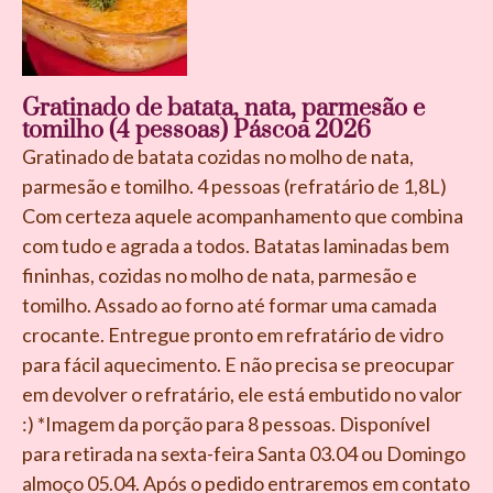
Gratinado de batata, nata, parmesão e
tomilho (4 pessoas) Páscoa 2026
Gratinado de batata cozidas no molho de nata,
parmesão e tomilho. 4 pessoas (refratário de 1,8L)
Com certeza aquele acompanhamento que combina
com tudo e agrada a todos. Batatas laminadas bem
fininhas, cozidas no molho de nata, parmesão e
tomilho. Assado ao forno até formar uma camada
crocante. Entregue pronto em refratário de vidro
para fácil aquecimento. E não precisa se preocupar
em devolver o refratário, ele está embutido no valor
:) *Imagem da porção para 8 pessoas. Disponível
para retirada na sexta-feira Santa 03.04 ou Domingo
almoço 05.04. Após o pedido entraremos em contato